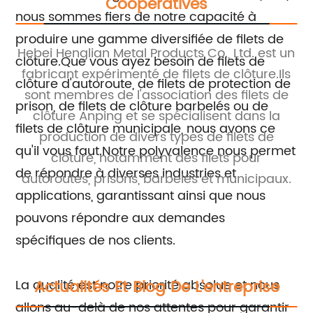
Coopératives
nous sommes fiers de notre capacité à
produire une gamme diversifiée de filets de
e
Hebei Henglian Metal Products Co., Ltd. est un
He
clôture.Que vous ayez besoin de filets de
fabricant expérimenté de filets de clôture.Ils
fa
clôture d'autoroute, de filets de protection de
de
sont membres de l'association des filets de
d
prison, de filets de clôture barbelés ou de
our
clôture Anping et se spécialisent dans la
g
filets de clôture municipale, nous avons ce
production de divers types de filets de
qu'il vous faut.Notre polyvalence nous permet
ts
clôture, notamment des filets pour
a
de répondre à diverses industries et
autoroutes, prisons, barbelés et municipaux.
applications, garantissant ainsi que nous
pouvons répondre aux demandes
spécifiques de nos clients.
Actualités Et Blog De L'entreprise
La qualité est notre priorité absolue et nous
allons au-delà de nos attentes pour garantir